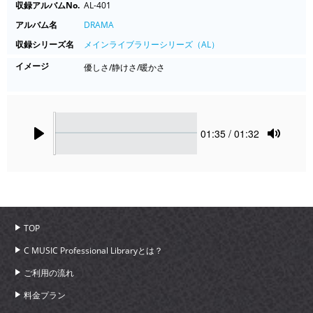
収録アルバムNo.
AL-401
アルバム名
DRAMA
収録シリーズ名
メインライブラリーシリーズ（AL）
イメージ
優しさ/静けさ/暖かさ
Seek
Current
01:35
/ 01:32
time
Play
Toggle
Mute
TOP
C MUSIC Professional Libraryとは？
ご利用の流れ
料金プラン