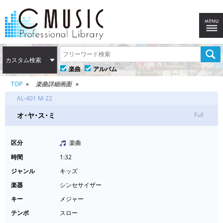
カスタム検索
楽曲
アルバム
TOP
楽曲詳細画面
AL-401 M-22
オ･ヤ･ス･ミ
Full
区分
楽曲
時間
1:32
ジャンル
キッズ
楽器
シンセサイザー
キー
メジャー
テンポ
スロー