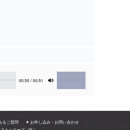
Volume
Current
00:55
/ 00:51
time
Toggle
Mute
あるご質問
お申し込み・お問い合わせ
ィストシリーズ（PL）