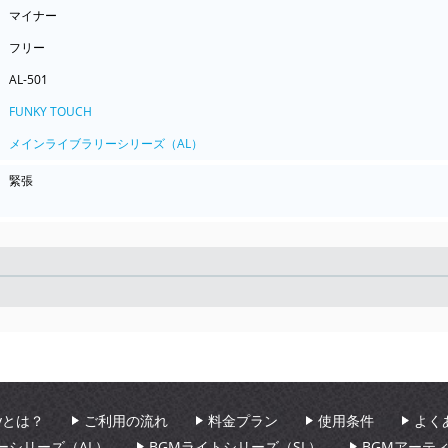
マイナー
フリー
AL-501
FUNKY TOUCH
メインライブラリーシリーズ（AL）
緊張
Seek
aryとは？
ご利用の流れ
料金プラン
使用条件
よく
ーシリーズ（AL）
BGMライトシリーズ（SL）
BGMアーテ