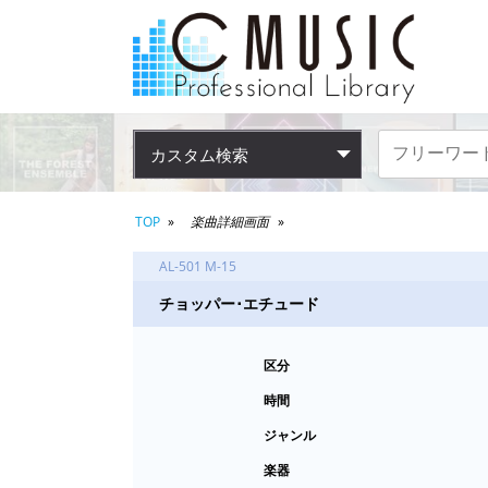
カスタム検索
TOP
楽曲詳細画面
AL-501 M-15
チョッパー･エチュード
区分
時間
ジャンル
楽器