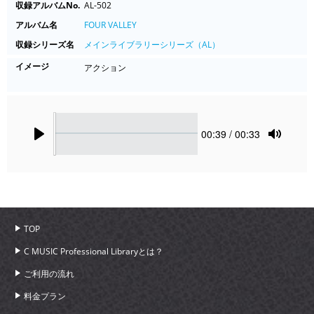
収録アルバムNo.
AL-502
アルバム名
FOUR VALLEY
収録シリーズ名
メインライブラリーシリーズ（AL）
イメージ
アクション
Seek
Current
00:39
/ 00:33
time
Play
Toggle
Mute
TOP
C MUSIC Professional Libraryとは？
ご利用の流れ
料金プラン