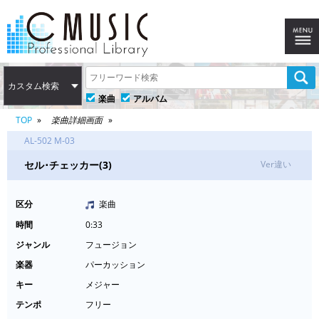
カスタム検索
楽曲
アルバム
TOP
楽曲詳細画面
AL-502 M-03
セル･チェッカー(3)
Ver違い
区分
楽曲
時間
0:33
ジャンル
フュージョン
楽器
パーカッション
キー
メジャー
テンポ
フリー