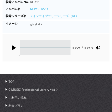
収録アルバムNo.
AL-511
アルバム名
NEW CLASSIC
収録シリーズ名
メインライブラリーシリーズ（AL）
イメージ
かわいい
Seek
Current
03:21
/ 03:18
time
Play
Toggle
Mute
TOP
C MUSIC Professional Libraryとは？
ご利用の流れ
料金プラン