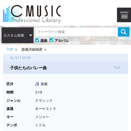
カスタム検索
楽曲
アルバム
TOP
楽曲詳細画面
AL-511 M-09
子供たちのバレー曲
Full
区分
楽曲
時間
3:18
ジャンル
クラシック
楽器
オーケストラ
キー
メジャー
テンポ
ミドル