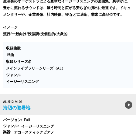
生演奏のオーケストラによる豪華なイージーリスニングの楽曲集。爽やかに、
豊かに流れるサウンドは、漂う時間と広がる安らぎの演出に最適です。ドキュ
メンタリーや、企業映像、社内映像、VPなどに適応、非常に高品位です。
イメージ
流行/一般向け/没強調/没個性的/大衆的
収録曲数
15曲
収録シリーズ名
メインライブラリーシリーズ（AL）
ジャンル
イージーリスニング
AL-512 M-01
海辺の避暑地
Full
イージーリスニング
アコースティックピアノ