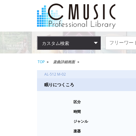
カスタム検索
TOP
楽曲詳細画面
AL-512 M-02
眠りにつくころ
区分
時間
ジャンル
楽器