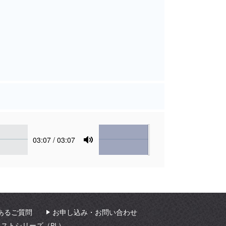
Volume
Current
03:07
/ 03:07
time
Toggle
Mute
あるご質問
お申し込み・お問い合わせ
ィストシリーズ（PL）