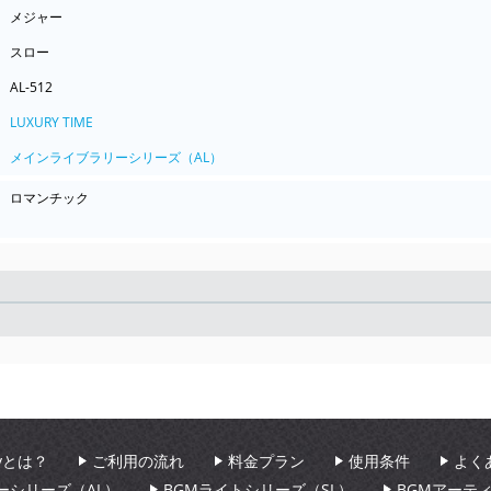
メジャー
スロー
AL-512
LUXURY TIME
メインライブラリーシリーズ（AL）
ロマンチック
Seek
aryとは？
ご利用の流れ
料金プラン
使用条件
よく
ーシリーズ（AL）
BGMライトシリーズ（SL）
BGMアーテ