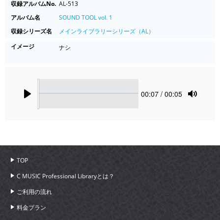
収録アルバムNo.
AL-513
アルバム名
SOUND TOOL vol. 1
収録シリーズ名
メインライブラリーシリーズ（AL）
イメージ
ナシ
Seek
Current
00:07
/ 00:05
time
Play
Toggle
Mute
TOP
C MUSIC Professional Libraryとは？
ご利用の流れ
料金プラン