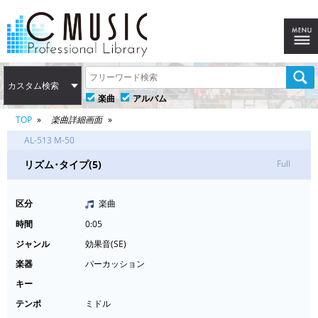
カスタム検索
楽曲
アルバム
TOP
楽曲詳細画面
AL-513 M-50
リズム･タイプ(5)
Full
区分
楽曲
時間
0:05
ジャンル
効果音(SE)
楽器
パーカッション
キー
テンポ
ミドル