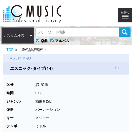
カスタム検索
楽曲
アルバム
TOP
楽曲詳細画面
AL-514 M-93
エスニック･タイプ(14)
Full
区分
楽曲
時間
0:08
ジャンル
効果音(SE)
楽器
パーカッション
キー
メジャー
テンポ
ミドル