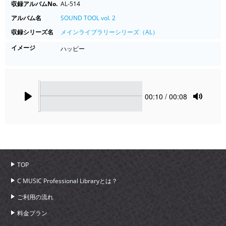
収録アルバムNo.
AL-514
アルバム名
SOUND TOOL vol. 2
収録シリーズ名
メインライブラリーシリーズ（AL）
イメージ
ハッピー
Seek
Current
00:10
/ 00:08
time
Play
Toggle
Mute
TOP
C MUSIC Professional Libraryとは？
ご利用の流れ
料金プラン