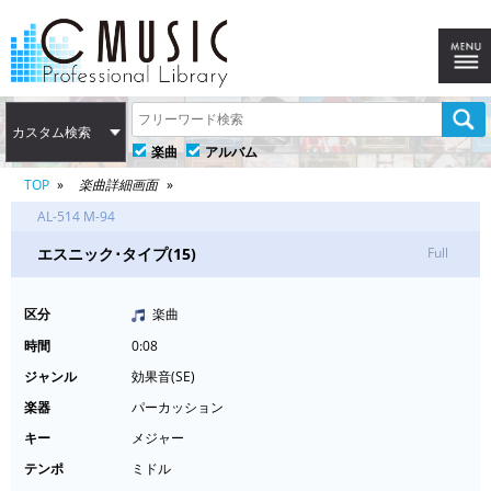
カスタム検索
楽曲
アルバム
TOP
楽曲詳細画面
AL-514 M-94
エスニック･タイプ(15)
Full
区分
楽曲
時間
0:08
ジャンル
効果音(SE)
楽器
パーカッション
キー
メジャー
テンポ
ミドル