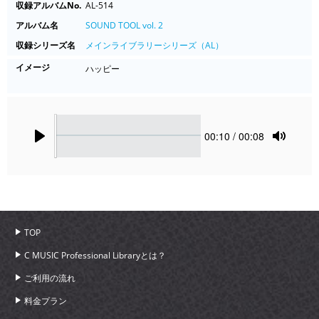
収録アルバムNo.
AL-514
アルバム名
SOUND TOOL vol. 2
収録シリーズ名
メインライブラリーシリーズ（AL）
イメージ
ハッピー
Seek
Current
00:10
/ 00:08
time
Play
Toggle
Mute
TOP
C MUSIC Professional Libraryとは？
ご利用の流れ
料金プラン