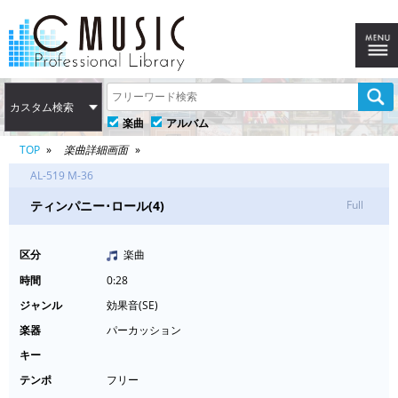
カスタム検索
楽曲
アルバム
TOP
楽曲詳細画面
AL-519 M-36
ティンパニー･ロール(4)
Full
区分
楽曲
時間
0:28
ジャンル
効果音(SE)
楽器
パーカッション
キー
テンポ
フリー