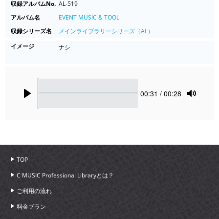
収録アルバムNo.
AL-519
アルバム名
EVENT MUSIC & TOOL
収録シリーズ名
メインライブラリーシリーズ（AL）
イメージ
ナシ
Seek
Current
00:31
/ 00:28
time
Play
Toggle
Mute
TOP
C MUSIC Professional Libraryとは？
ご利用の流れ
料金プラン