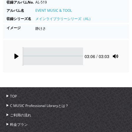
収録アルバムNo.
AL-519
アルバム名
EVENT MUSIC & TOOL
収録シリーズ名
メインライブラリーシリーズ（AL）
イメージ
静けさ
Seek
Current
03:06
/ 03:03
time
Play
Toggle
Mute
TOP
C MUSIC Professional Libraryとは？
ご利用の流れ
料金プラン