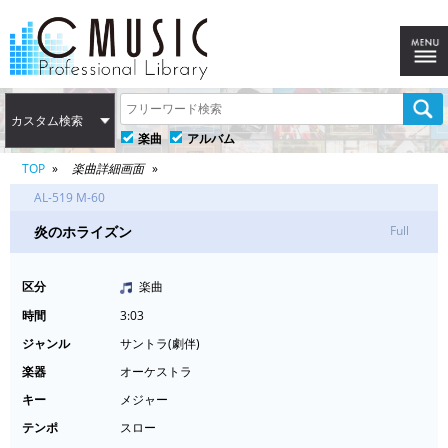
カスタム検索
楽曲
アルバム
TOP
楽曲詳細画面
AL-519 M-60
炎のホライズン
Full
区分
楽曲
時間
3:03
ジャンル
サントラ(劇伴)
楽器
オーケストラ
キー
メジャー
テンポ
スロー