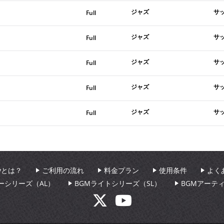
ジャズ
サ
Full
ジャズ
サ
Full
ジャズ
サ
Full
ジャズ
サ
Full
ジャズ
サ
Full
aryとは？
ご利用の流れ
料金プラン
使用条件
よく
ーシリーズ（AL）
BGMライトシリーズ（SL）
BGMアーテ