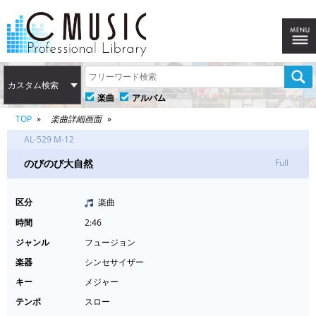
カスタム検索
楽曲
アルバム
TOP
楽曲詳細画面
AL-529 M-12
のびのび大自然
Full
区分
楽曲
時間
2:46
ジャンル
フュージョン
楽器
シンセサイザー
キー
メジャー
テンポ
スロー