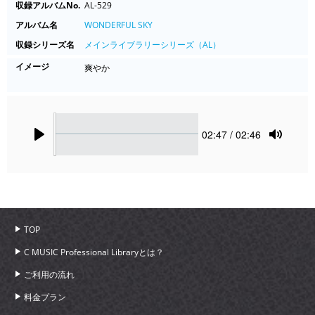
収録アルバムNo.
AL-529
アルバム名
WONDERFUL SKY
収録シリーズ名
メインライブラリーシリーズ（AL）
イメージ
爽やか
Seek
Current
02:47
/ 02:46
time
Play
Toggle
Mute
TOP
C MUSIC Professional Libraryとは？
ご利用の流れ
料金プラン