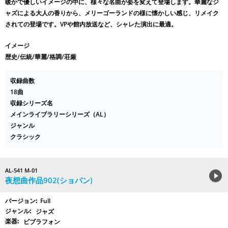
暖かで優しいイメージの中に、様々な名曲が姿を変えて登場します。華麗なジ
ャズによる大人の香りから、メリーゴーランドの様に懐かしい感じ、リメイク
されての登場です。VPや館内放送など、シャレた演出に最適。
イメージ
歴史/伝統/華麗/格調/荘厳
収録曲数
18曲
収録シリーズ名
メインライブラリーシリーズ（AL）
ジャンル
クラシック
AL-541 M-01
夜想曲作品902(ショパン)
Full
ジャズ
ビブラフォン