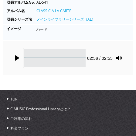
収録アルバムNo.
AL-541
アルバム名
CLASSIC A LA CARTE
収録シリーズ名
メインライブラリーシリーズ（AL）
イメージ
ハード
Seek
Current
02:56
/ 02:55
time
Play
Toggle
Mute
TOP
C MUSIC Professional Libraryとは？
ご利用の流れ
料金プラン