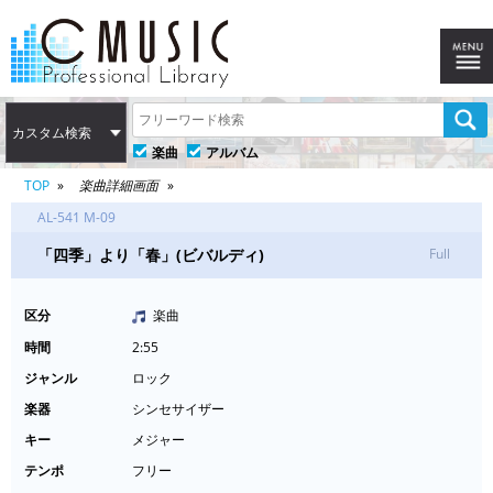
カスタム検索
楽曲
アルバム
TOP
楽曲詳細画面
AL-541 M-09
「四季」より「春」(ビバルディ)
Full
区分
楽曲
時間
2:55
ジャンル
ロック
楽器
シンセサイザー
キー
メジャー
テンポ
フリー