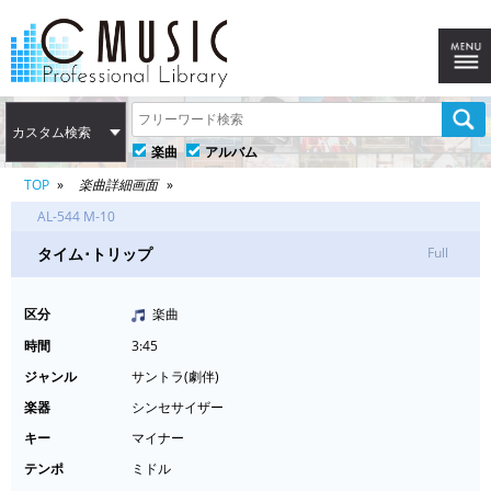
カスタム検索
楽曲
アルバム
TOP
楽曲詳細画面
AL-544 M-10
タイム･トリップ
Full
区分
楽曲
時間
3:45
ジャンル
サントラ(劇伴)
楽器
シンセサイザー
キー
マイナー
テンポ
ミドル