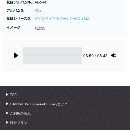
収録アルバムNo.
AL-544
アルバム名
KOE
収録シリーズ名
メインライブラリーシリーズ（AL）
イメージ
幻想的
Seek
Current
03:50
/ 03:45
time
Play
Toggle
Mute
TOP
C MUSIC Professional Libraryとは？
ご利用の流れ
料金プラン