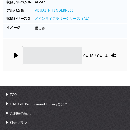
収録アルバムNo.
AL-565
アルバム名
VISUAL IN TENDERNESS
収録シリーズ名
メインライブラリーシリーズ（AL）
イメージ
優しさ
Seek
Current
04:15
/ 04:14
time
Play
Toggle
Mute
TOP
C MUSIC Professional Libraryとは？
ご利用の流れ
料金プラン