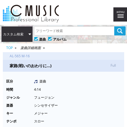
カスタム検索
楽曲
アルバム
TOP
楽曲詳細画面
AL-565 M-16
家路(戦いのおわりに…)
Full
区分
楽曲
時間
4:14
ジャンル
フュージョン
楽器
シンセサイザー
キー
メジャー
テンポ
スロー