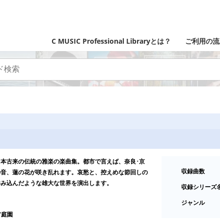
C MUSIC Professional Libraryとは？
ご利用の流
本古来の伝統の雅楽の楽曲集。都市で言えば、奈良･京
収録曲数
の音、蓮の花が咲き乱れます。哀愁と、控えめな節回しの
呑み込んだような雄大な世界を演出します。
収録シリーズ
ジャンル
/庭園