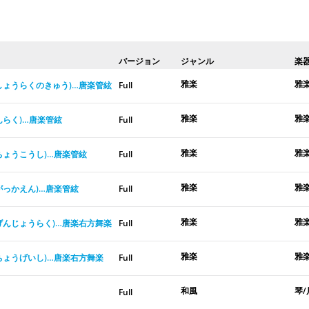
バージョン
ジャンル
楽
雅楽
雅
しょうらくのきゅう)…唐楽管絃
Full
雅楽
雅
んらく)…唐楽管絃
Full
雅楽
雅
ちょうこうし)…唐楽管絃
Full
雅楽
雅
がっかえん)…唐楽管絃
Full
雅楽
雅
げんじょうらく)…唐楽右方舞楽
Full
雅楽
雅
ちょうげいし)…唐楽右方舞楽
Full
和風
琴/
Full