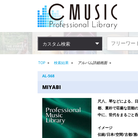
カスタム検索
TOP
検索結果
アルバム詳細画面
AL-568
MIYABI
尺八、琴などによる、日
都、素朴で荘厳な芸能
中に、世代をまるごと
イメージ
伝統/日本/空間/古都/雅