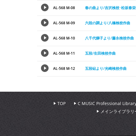
AL-568 M-08
春の曲より/吉沢検校･松坂春
AL-568 M-09
六段の調より/八橋検校作曲
AL-568 M-10
八千代獅子より/藤永検校作曲
AL-568 M-11
五段/生田検校作曲
AL-568 M-12
五段砧より/光崎検校作曲
TOP
C MUSIC Professional Libr
メインライブラリ