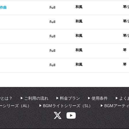
和風
琴/
栄作曲
Full
和風
琴/
Full
和風
琴/
Full
和風
琴
Full
和風
琴
Full
aryとは？
ご利用の流れ
料金プラン
使用条件
よく
ーシリーズ（AL）
BGMライトシリーズ（SL）
BGMアーテ