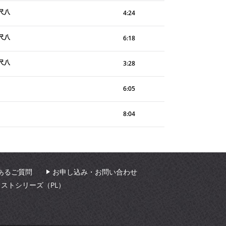
尺八
4:24
尺八
6:18
尺八
3:28
6:05
8:04
あるご質問
お申し込み・お問い合わせ
ィストシリーズ（PL）