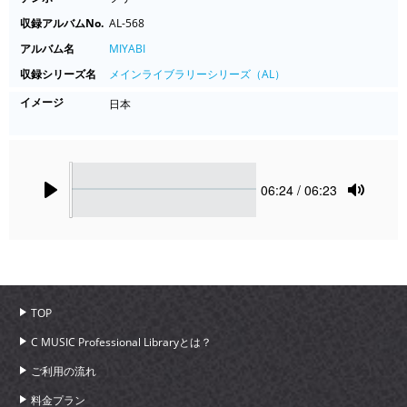
収録アルバムNo.
AL-568
アルバム名
MIYABI
収録シリーズ名
メインライブラリーシリーズ（AL）
イメージ
日本
Seek
Current
06:24
/ 06:23
time
Play
Toggle
Mute
TOP
C MUSIC Professional Libraryとは？
ご利用の流れ
料金プラン