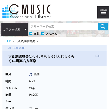
カスタム検索
楽曲
アルバム
TOP
楽曲詳細画面
AL-568 M-05
太食調還城楽(たいしきちょうげんじょうら
Full
く)…唐楽右方舞楽
区分
楽曲
時間
6:23
ジャンル
雅楽
楽器
雅楽器
キー
テンポ
フリー