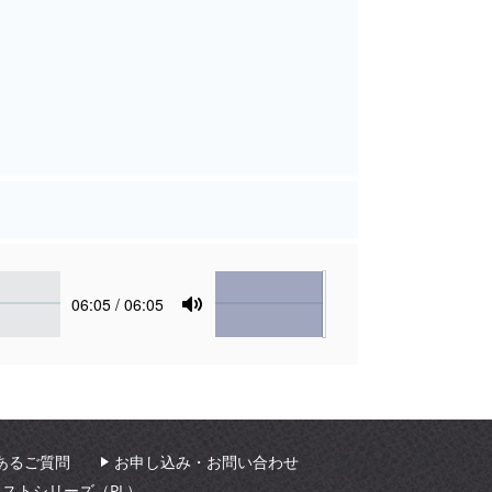
Volume
Current
06:05
/ 06:05
time
Toggle
Mute
あるご質問
お申し込み・お問い合わせ
ィストシリーズ（PL）