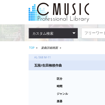
カスタム検索
TOP
楽曲詳細画面
AL-568 M-11
五段/生田検校作曲
区分
時間
ジャンル
楽器