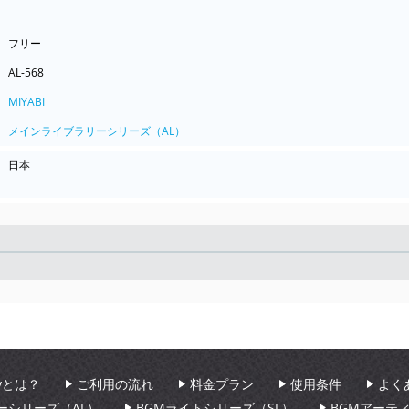
フリー
AL-568
MIYABI
メインライブラリーシリーズ（AL）
日本
Seek
aryとは？
ご利用の流れ
料金プラン
使用条件
よく
ーシリーズ（AL）
BGMライトシリーズ（SL）
BGMアーテ