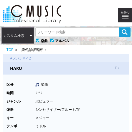
カスタム検索
楽曲
アルバム
TOP
楽曲詳細画面
AL-573 M-12
HARU
Full
区分
楽曲
時間
2:52
ジャンル
ポピュラー
楽器
シンセサイザー/フルート/琴
キー
メジャー
テンポ
ミドル