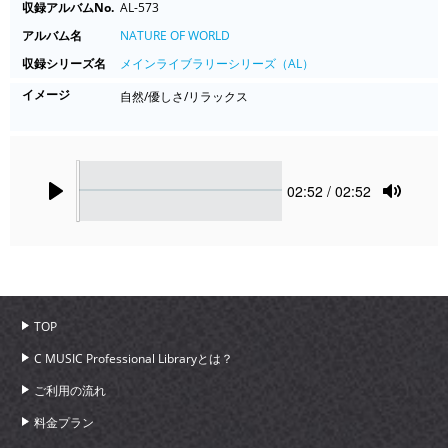
収録アルバムNo.
AL-573
アルバム名
NATURE OF WORLD
収録シリーズ名
メインライブラリーシリーズ（AL）
イメージ
自然/優しさ/リラックス
Seek
Current
02:52
/ 02:52
time
Play
Toggle
Mute
TOP
C MUSIC Professional Libraryとは？
ご利用の流れ
料金プラン