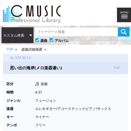
カスタム検索
楽曲
アルバム
TOP
楽曲詳細画面
AL-574 M-13
思い出の海岸(メロ楽器違い)
Full
区分
楽曲
時間
4:37
ジャンル
フュージョン
楽器
エレキギター/アコースティックピアノ/サックス
キー
マイナー
テンポ
フリー