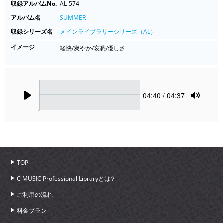
収録アルバムNo.
AL-574
アルバム名
SUMMER
収録シリーズ名
メインライブラリーシリーズ（AL）
イメージ
軽快/爽やか/哀愁/優しさ
Seek
Current
04:40
/ 04:37
time
Play
Toggle
Mute
TOP
C MUSIC Professional Libraryとは？
ご利用の流れ
料金プラン