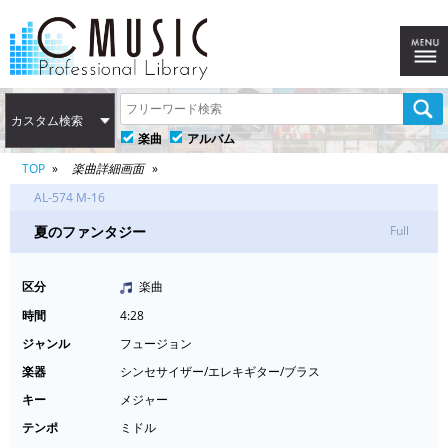
カスタム検索
楽曲
アルバム
TOP
楽曲詳細画面
AL-574 M-16
夏のファンタジー
Full
区分
楽曲
時間
4:28
ジャンル
フュージョン
楽器
シンセサイザー/エレキギター/ブラス
キー
メジャー
テンポ
ミドル