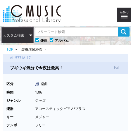
カスタム検索
楽曲
アルバム
TOP
楽曲詳細画面
AL-577 M-17
ブギウギ気分で今夜は最高！
Full
区分
楽曲
時間
1:06
ジャンル
ジャズ
楽器
アコースティックピアノ/ブラス
キー
メジャー
テンポ
フリー