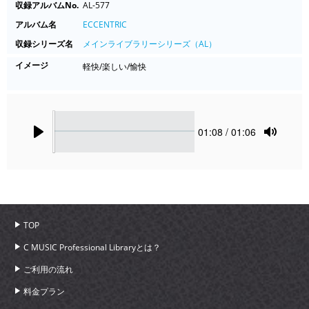
収録アルバムNo.
AL-577
アルバム名
ECCENTRIC
収録シリーズ名
メインライブラリーシリーズ（AL）
イメージ
軽快/楽しい/愉快
Seek
Current
01:08
/ 01:06
time
Play
Toggle
Mute
TOP
C MUSIC Professional Libraryとは？
ご利用の流れ
料金プラン