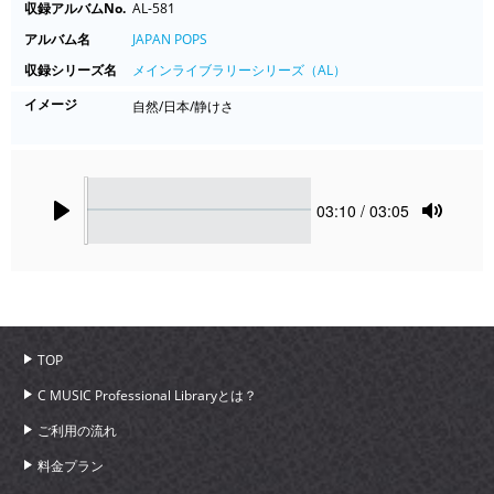
収録アルバムNo.
AL-581
アルバム名
JAPAN POPS
収録シリーズ名
メインライブラリーシリーズ（AL）
イメージ
自然/日本/静けさ
Seek
Current
03:10
/ 03:05
time
Play
Toggle
Mute
TOP
C MUSIC Professional Libraryとは？
ご利用の流れ
料金プラン