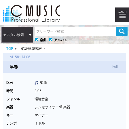
カスタム検索
楽曲
アルバム
TOP
楽曲詳細画面
AL-581 M-06
早春
Full
区分
楽曲
時間
3:05
ジャンル
環境音楽
楽器
シンセサイザー/和楽器
キー
マイナー
テンポ
ミドル