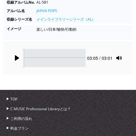
収録アルバムNo.
AL-581
アルバム名
JAPAN POPS
収録シリーズ名
メインライブラリーシリーズ（AL）
イメージ
楽しい/日本/愉快/行動的
Seek
Current
03:05
/ 03:01
time
Play
Toggle
Mute
TOP
C MUSIC Professional Libraryとは？
ご利用の流れ
料金プラン