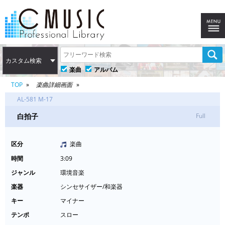
カスタム検索
楽曲
アルバム
TOP
楽曲詳細画面
AL-581 M-17
白拍子
Full
区分
楽曲
時間
3:09
ジャンル
環境音楽
楽器
シンセサイザー/和楽器
キー
マイナー
テンポ
スロー