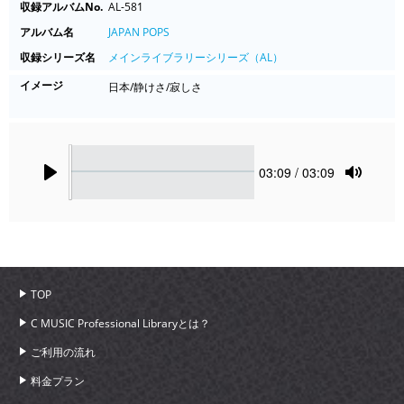
収録アルバムNo.
AL-581
アルバム名
JAPAN POPS
収録シリーズ名
メインライブラリーシリーズ（AL）
イメージ
日本/静けさ/寂しさ
Seek
Current
03:09
/ 03:09
time
Play
Toggle
Mute
TOP
C MUSIC Professional Libraryとは？
ご利用の流れ
料金プラン