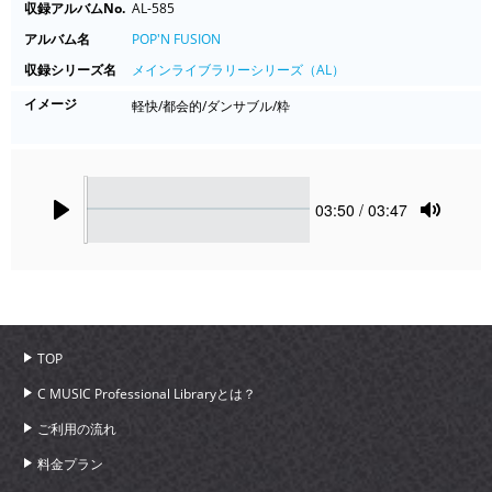
収録アルバムNo.
AL-585
アルバム名
POP'N FUSION
収録シリーズ名
メインライブラリーシリーズ（AL）
イメージ
軽快/都会的/ダンサブル/粋
Seek
Current
03:50
/ 03:47
time
Play
Toggle
Mute
TOP
C MUSIC Professional Libraryとは？
ご利用の流れ
料金プラン