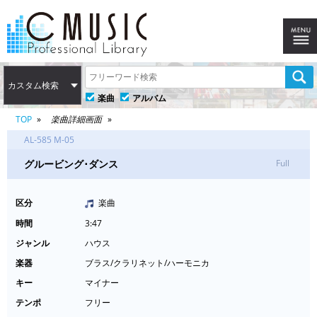
カスタム検索
楽曲
アルバム
TOP
楽曲詳細画面
AL-585 M-05
グルービング･ダンス
Full
区分
楽曲
時間
3:47
ジャンル
ハウス
楽器
ブラス/クラリネット/ハーモニカ
キー
マイナー
テンポ
フリー