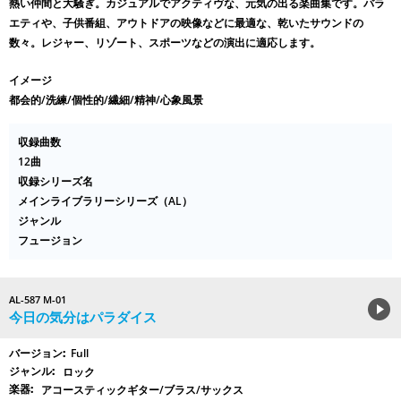
熱い仲間と大騒ぎ。カジュアルでアクティヴな、元気の出る楽曲集です。バラ
エティや、子供番組、アウトドアの映像などに最適な、乾いたサウンドの
数々。レジャー、リゾート、スポーツなどの演出に適応します。
イメージ
都会的/洗練/個性的/繊細/精神/心象風景
収録曲数
12曲
収録シリーズ名
メインライブラリーシリーズ（AL）
ジャンル
フュージョン
AL-587 M-01
今日の気分はパラダイス
Full
ロック
アコースティックギター/ブラス/サックス