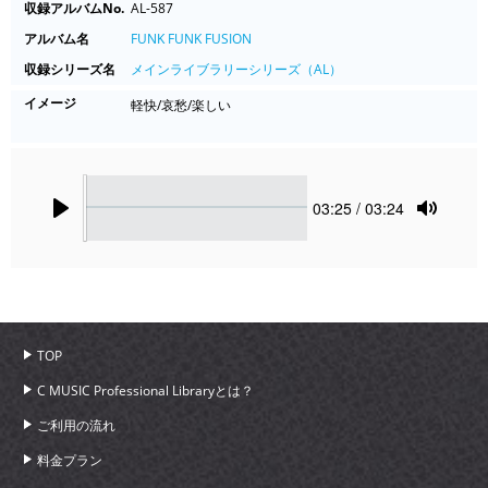
収録アルバムNo.
AL-587
アルバム名
FUNK FUNK FUSION
収録シリーズ名
メインライブラリーシリーズ（AL）
イメージ
軽快/哀愁/楽しい
Seek
Current
03:25
/ 03:24
time
Play
Toggle
Mute
TOP
C MUSIC Professional Libraryとは？
ご利用の流れ
料金プラン