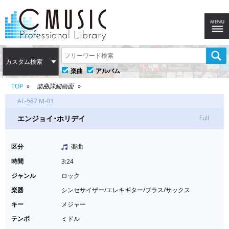
カスタム検索
楽曲
アルバム
TOP
楽曲詳細画面
AL-587 M-03
エンジョイ･ホリデイ
Full
区分
楽曲
時間
3:24
ジャンル
ロック
楽器
シンセサイザー/エレキギター/ブラス/サックス
キー
メジャー
テンポ
ミドル