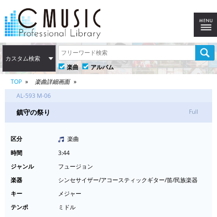
カスタム検索
楽曲
アルバム
TOP
楽曲詳細画面
AL-593 M-06
鎮守の祭り
Full
区分
楽曲
時間
3:44
ジャンル
フュージョン
楽器
シンセサイザー/アコースティックギター/笛/民族楽器
キー
メジャー
テンポ
ミドル