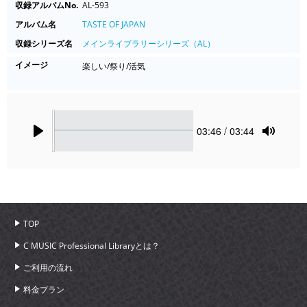
収録アルバムNo.
AL-593
アルバム名
TASTE OF JAPAN
収録シリーズ名
メインライブラリーシリーズ（AL）
イメージ
楽しい/祭り/活気
Seek
Current
03:46
/ 03:44
time
Play
Toggle
Mute
TOP
C MUSIC Professional Libraryとは？
ご利用の流れ
料金プラン