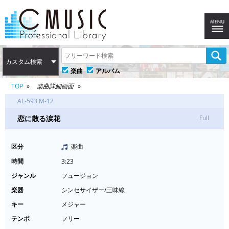
カスタム検索
楽曲
アルバム
TOP
楽曲詳細画面
AL-593 M-12
恋に散る涙花
Full
区分
楽曲
時間
3:23
ジャンル
フュージョン
楽器
シンセサイザー/三味線
キー
メジャー
テンポ
フリー