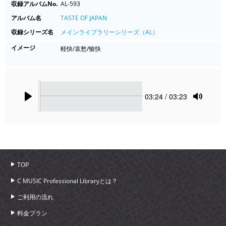
収録アルバムNo.
AL-593
アルバム名
TASTE OF JAPAN
収録シリーズ名
メインライブラリーシリーズ（AL）
イメージ
軽快/哀愁/愉快
Seek
Current
03:24
/ 03:23
time
Play
Toggle
Mute
TOP
C MUSIC Professional Libraryとは？
ご利用の流れ
料金プラン