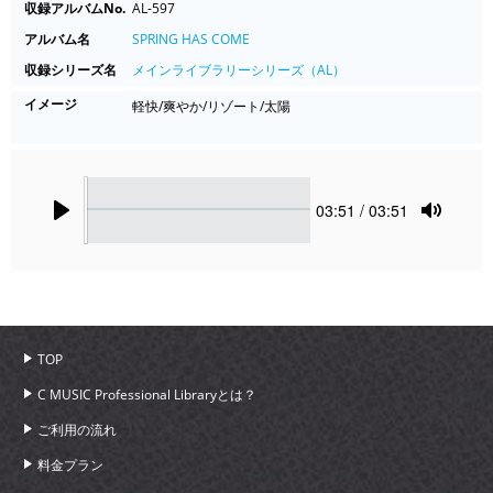
収録アルバムNo.
AL-597
アルバム名
SPRING HAS COME
収録シリーズ名
メインライブラリーシリーズ（AL）
イメージ
軽快/爽やか/リゾート/太陽
Seek
Current
03:51
/ 03:51
time
Play
Toggle
Mute
TOP
C MUSIC Professional Libraryとは？
ご利用の流れ
料金プラン