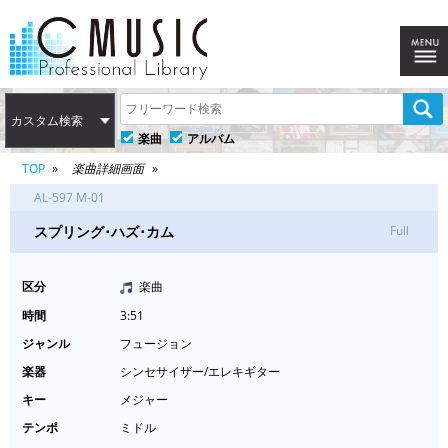
カスタム検索
楽曲
アルバム
TOP
楽曲詳細画面
AL-597 M-01
スプリング･ハズ･カム
Full
区分
楽曲
時間
3:51
ジャンル
フュージョン
楽器
シンセサイザー/エレキギター
キー
メジャー
テンポ
ミドル