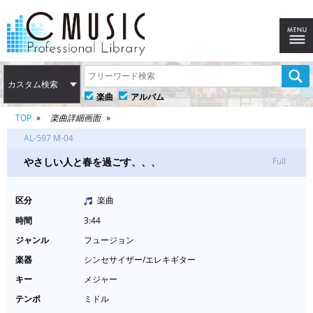
カスタム検索
楽曲
アルバム
TOP
楽曲詳細画面
AL-597 M-04
やさしい人と春を過ごす、、、
Full
区分
楽曲
時間
3:44
ジャンル
フュージョン
楽器
シンセサイザー/エレキギター
キー
メジャー
テンポ
ミドル