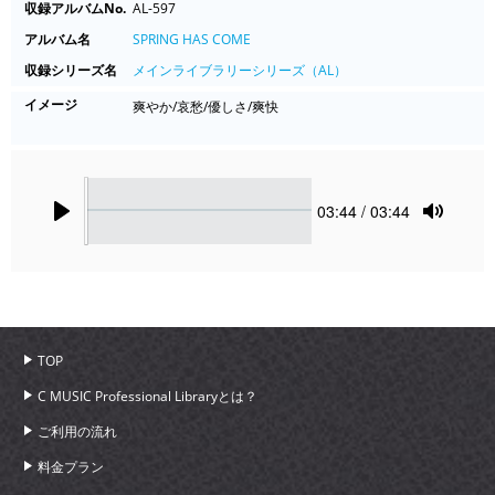
収録アルバムNo.
AL-597
アルバム名
SPRING HAS COME
収録シリーズ名
メインライブラリーシリーズ（AL）
イメージ
爽やか/哀愁/優しさ/爽快
Seek
Current
03:44
/ 03:44
time
Play
Toggle
Mute
TOP
C MUSIC Professional Libraryとは？
ご利用の流れ
料金プラン