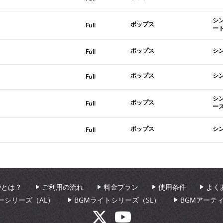
シ
ポップス
Full
ー
ポップス
シ
Full
ポップス
シ
Full
シ
ポップス
Full
ー
ポップス
シ
Full
aryとは？
ご利用の流れ
料金プラン
使用条件
よく
ーシリーズ（AL）
BGMライトシリーズ（SL）
BGMアーテ