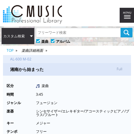
カスタム検索
楽曲
アルバム
TOP
楽曲詳細画面
AL-600 M-02
湘南から始まった
Full
区分
楽曲
時間
3:45
ジャンル
フュージョン
楽器
シンセサイザー/エレキギター/アコースティックピアノ/ブ
ラス/フルート
キー
メジャー
テンポ
フリー