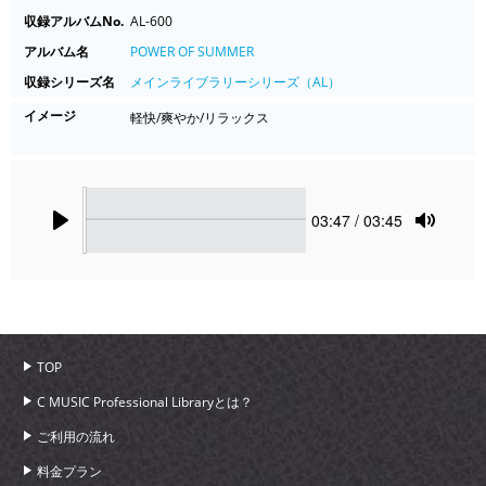
収録アルバムNo.
AL-600
アルバム名
POWER OF SUMMER
収録シリーズ名
メインライブラリーシリーズ（AL）
イメージ
軽快/爽やか/リラックス
Seek
Current
03:47
/ 03:45
time
Play
Toggle
Mute
TOP
C MUSIC Professional Libraryとは？
ご利用の流れ
料金プラン