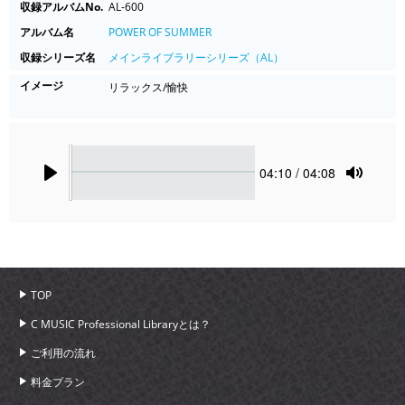
収録アルバムNo.
AL-600
アルバム名
POWER OF SUMMER
収録シリーズ名
メインライブラリーシリーズ（AL）
イメージ
リラックス/愉快
Seek
Current
04:10
/ 04:08
time
Play
Toggle
Mute
TOP
C MUSIC Professional Libraryとは？
ご利用の流れ
料金プラン