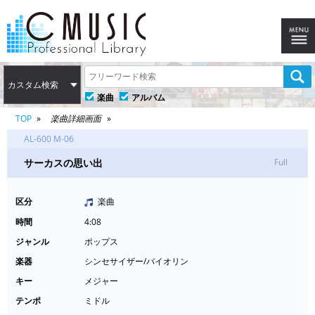
カスタム検索
楽曲
アルバム
TOP
楽曲詳細画面
AL-600 M-06
サーカスの思い出
Full
区分
楽曲
時間
4:08
ジャンル
ポップス
楽器
シンセサイザー/バイオリン
キー
メジャー
テンポ
ミドル