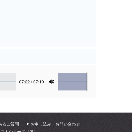
Volume
Current
07:22
/ 07:19
time
Toggle
Mute
あるご質問
お申し込み・お問い合わせ
ィストシリーズ（PL）