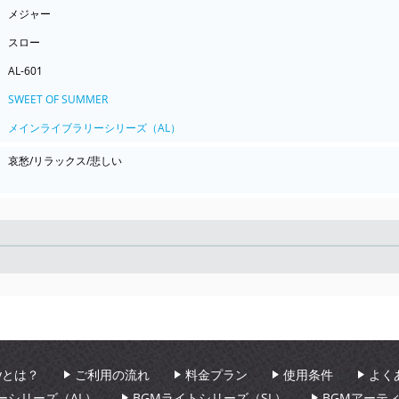
メジャー
スロー
AL-601
SWEET OF SUMMER
メインライブラリーシリーズ（AL）
哀愁/リラックス/悲しい
Seek
aryとは？
ご利用の流れ
料金プラン
使用条件
よく
ーシリーズ（AL）
BGMライトシリーズ（SL）
BGMアーテ