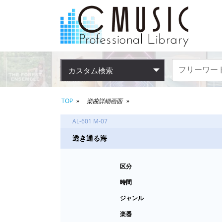
カスタム検索
TOP
楽曲詳細画面
AL-601 M-07
透き通る海
区分
時間
ジャンル
楽器