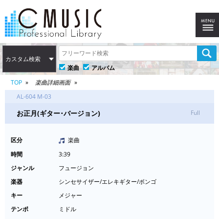
カスタム検索
楽曲
アルバム
TOP
楽曲詳細画面
AL-604 M-03
お正月(ギター･バージョン)
Full
区分
楽曲
時間
3:39
ジャンル
フュージョン
楽器
シンセサイザー/エレキギター/ボンゴ
キー
メジャー
テンポ
ミドル