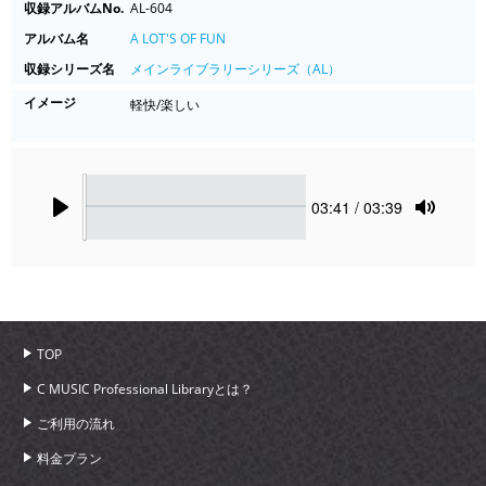
収録アルバムNo.
AL-604
アルバム名
A LOT'S OF FUN
収録シリーズ名
メインライブラリーシリーズ（AL）
イメージ
軽快/楽しい
Seek
Current
03:41
/ 03:39
time
Play
Toggle
Mute
TOP
C MUSIC Professional Libraryとは？
ご利用の流れ
料金プラン