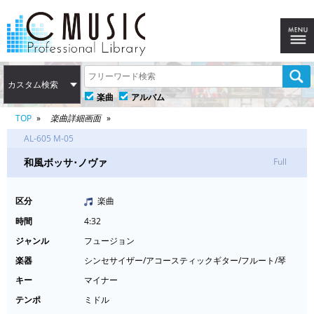
カスタム検索
楽曲
アルバム
TOP
楽曲詳細画面
AL-605 M-05
和風ボッサ･ノヴァ
Full
区分
楽曲
時間
4:32
ジャンル
フュージョン
楽器
シンセサイザー/アコースティックギター/フルート/琴
キー
マイナー
テンポ
ミドル