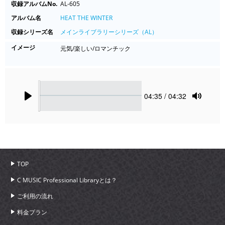
収録アルバムNo.
AL-605
アルバム名
HEAT THE WINTER
収録シリーズ名
メインライブラリーシリーズ（AL）
イメージ
元気/楽しい/ロマンチック
Seek
Current
04:35
/ 04:32
time
Play
Toggle
Mute
TOP
C MUSIC Professional Libraryとは？
ご利用の流れ
料金プラン