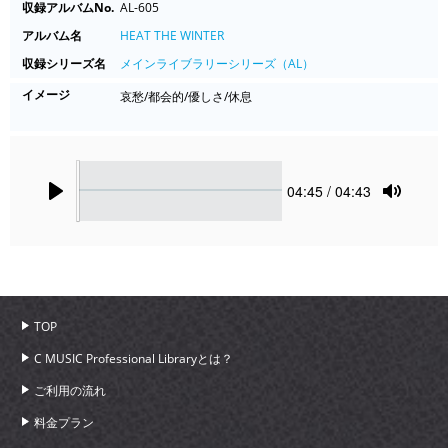
収録アルバムNo.
AL-605
アルバム名
HEAT THE WINTER
収録シリーズ名
メインライブラリーシリーズ（AL）
イメージ
哀愁/都会的/優しさ/休息
Seek
Current
04:45
/ 04:43
time
Play
Toggle
Mute
TOP
C MUSIC Professional Libraryとは？
ご利用の流れ
料金プラン