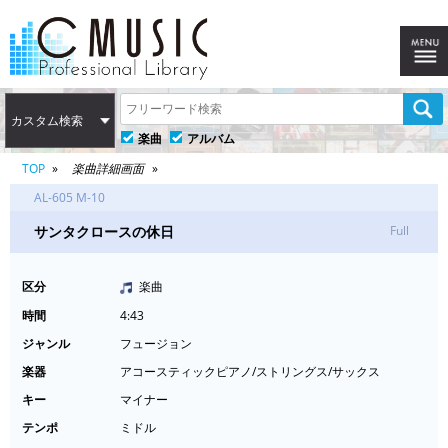
カスタム検索
楽曲
アルバム
TOP
楽曲詳細画面
AL-605 M-10
サンタクロースの休日
Full
区分
楽曲
時間
4:43
ジャンル
フュージョン
楽器
アコースティックピアノ/ストリングス/サックス
キー
マイナー
テンポ
ミドル