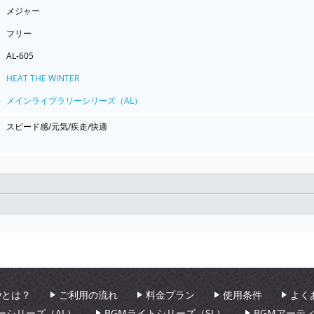
メジャー
フリー
AL-605
HEAT THE WINTER
メインライブラリーシリーズ（AL）
スピード感/元気/疾走/快適
Seek
aryとは？
ご利用の流れ
料金プラン
使用条件
よく
ーシリーズ（AL）
BGMライトシリーズ（SL）
BGMアーテ