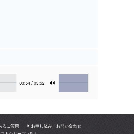
Volume
Current
03:54
/ 03:52
time
Toggle
Mute
あるご質問
お申し込み・お問い合わせ
ィストシリーズ（PL）