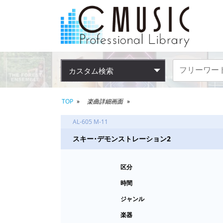
カスタム検索
TOP
楽曲詳細画面
AL-605 M-11
スキー･デモンストレーション2
区分
時間
ジャンル
楽器