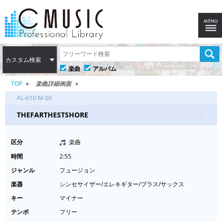
カスタム検索
楽曲
アルバム
TOP
楽曲詳細画面
AL-610 M-06
THEFARTHESTSHORE
-
区分
楽曲
時間
2:55
ジャンル
フュージョン
楽器
シンセサイザー/エレキギター/ブラス/サックス
キー
マイナー
テンポ
フリー