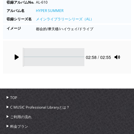
収録アルバムNo.
AL-610
アルバム名
HYPER SUMMER
収録シリーズ名
メインライブラリーシリーズ（AL）
イメージ
都会的/摩天楼/ハイウェイ/ドライプ
Seek
Current
02:58
/ 02:55
time
Play
Toggle
Mute
TOP
C MUSIC Professional Libraryとは？
ご利用の流れ
料金プラン