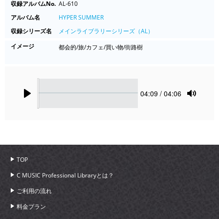
収録アルバムNo.
AL-610
アルバム名
HYPER SUMMER
収録シリーズ名
メインライブラリーシリーズ（AL）
イメージ
都会的/旅/カフェ/買い物/街路樹
Seek
Current
04:09
/ 04:06
time
Play
Toggle
Mute
TOP
C MUSIC Professional Libraryとは？
ご利用の流れ
料金プラン