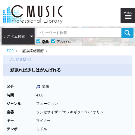
カスタム検索
楽曲
アルバム
TOP
楽曲詳細画面
AL-610 M-07
頑張れば少しはがんばれる
-
区分
楽曲
時間
4:06
ジャンル
フュージョン
楽器
シンセサイザー/エレキギター/バイオリン
キー
マイナー
テンポ
ミドル