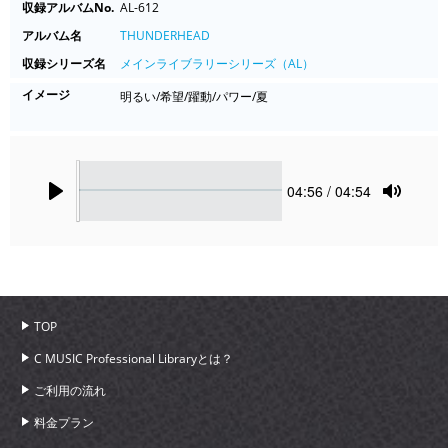
収録アルバムNo.
AL-612
アルバム名
THUNDERHEAD
収録シリーズ名
メインライブラリーシリーズ（AL）
イメージ
明るい/希望/躍動/パワー/夏
Seek
Current
04:56
/ 04:54
time
Play
Toggle
Mute
TOP
C MUSIC Professional Libraryとは？
ご利用の流れ
料金プラン