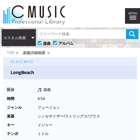
カスタム検索
楽曲
アルバム
TOP
楽曲詳細画面
AL-612 M-03
LongBeach
-
区分
楽曲
時間
4:54
ジャンル
フュージョン
楽器
シンセサイザー/ストリングス/ブラス
キー
メジャー
テンポ
ミドル