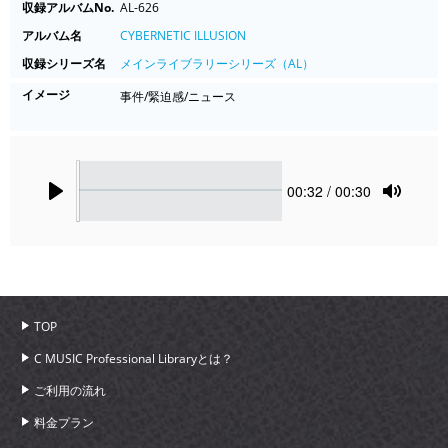
収録アルバムNo.
AL-626
アルバム名
CYBERNETIC ILLUSION
収録シリーズ名
メインライブラリーシリーズ（AL）
イメージ
事件/緊迫感/ニュース
Seek
Current
00:32
/ 00:30
time
Play
Toggle
Mute
TOP
C MUSIC Professional Libraryとは？
ご利用の流れ
料金プラン