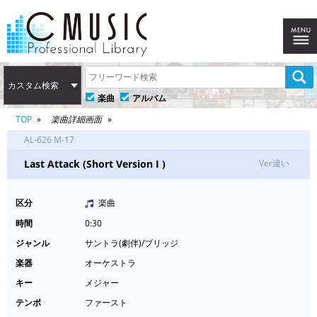
カスタム検索
楽曲
アルバム
TOP
楽曲詳細画面
AL-626 M-17
Last Attack (Short Version I )
Ver違い
区分
楽曲
時間
0:30
ジャンル
サントラ(劇伴)/ブリッジ
楽器
オーケストラ
キー
メジャー
テンポ
ファースト