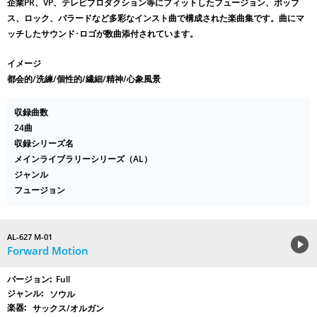
企業PR、VP、テレビプロダクション等にフィットしたフュージョン、ポップ
ス、ロック、バラードなど多彩なインスト曲で構成された楽曲集です。曲にマ
ッチしたサウンド･ロゴが数曲添付されています。
イメージ
都会的/洗練/個性的/繊細/精神/心象風景
収録曲数
24曲
収録シリーズ名
メインライブラリーシリーズ（AL）
ジャンル
フュージョン
AL-627 M-01
Forward Motion
Full
ソウル
サックス/オルガン