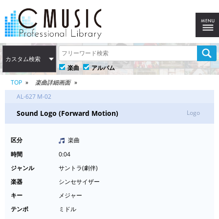
カスタム検索
楽曲
アルバム
TOP
楽曲詳細画面
AL-627 M-02
Sound Logo (Forward Motion)
Logo
区分
楽曲
時間
0:04
ジャンル
サントラ(劇伴)
楽器
シンセサイザー
キー
メジャー
テンポ
ミドル