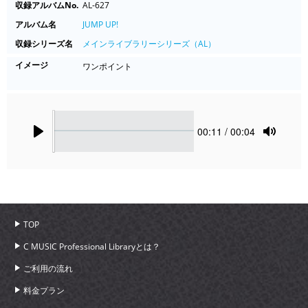
収録アルバムNo.
AL-627
アルバム名
JUMP UP!
収録シリーズ名
メインライブラリーシリーズ（AL）
イメージ
ワンポイント
Seek
Current
00:11
/ 00:04
time
Play
Toggle
Mute
TOP
C MUSIC Professional Libraryとは？
ご利用の流れ
料金プラン