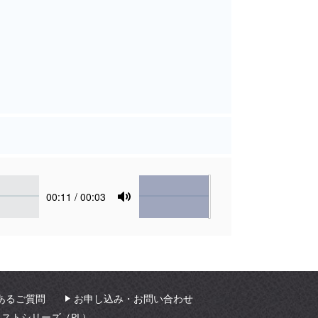
Volume
Current
00:11
/ 00:03
time
Toggle
Mute
あるご質問
お申し込み・お問い合わせ
ィストシリーズ（PL）