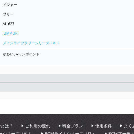
メジャー
フリー
AL-627
JUMP UP!
メインライブラリーシリーズ（AL）
かわいい/ワンポイント
Seek
aryとは？
ご利用の流れ
料金プラン
使用条件
よく
ーシリーズ（AL）
BGMライトシリーズ（SL）
BGMアーテ