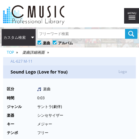
カスタム検索
楽曲
アルバム
TOP
楽曲詳細画面
AL-627 M-11
Sound Logo (Love for You)
Logo
区分
楽曲
時間
0:03
ジャンル
サントラ(劇伴)
楽器
シンセサイザー
キー
メジャー
テンポ
フリー